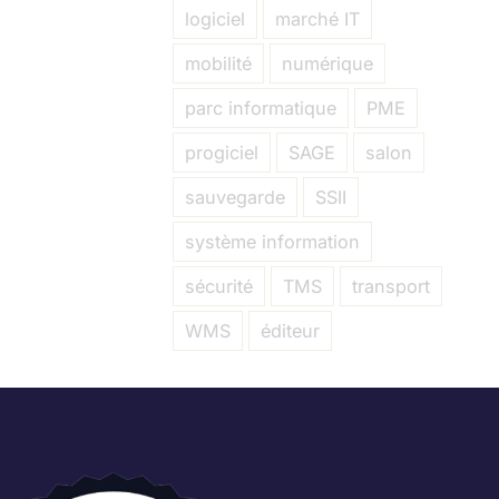
logiciel
marché IT
mobilité
numérique
parc informatique
PME
progiciel
SAGE
salon
sauvegarde
SSII
système information
sécurité
TMS
transport
WMS
éditeur