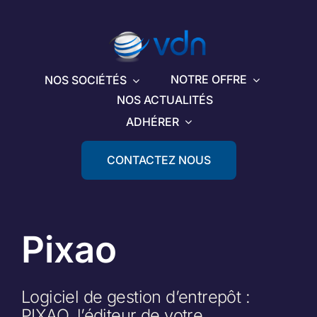
Passer
au
contenu
NOTRE OFFRE
NOS SOCIÉTÉS
NOS ACTUALITÉS
ADHÉRER
CONTACTEZ NOUS
Pixao
Logiciel de gestion d’entrepôt :
PIXAO, l’éditeur de votre