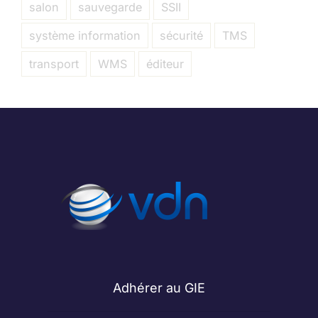
salon
sauvegarde
SSII
système information
sécurité
TMS
transport
WMS
éditeur
Adhérer au GIE