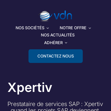
Passer
au
contenu
NOS SOCIÉTÉS
NOTRE OFFRE
NOS ACTUALITÉS
ADHÉRER
CONTACTEZ NOUS
Xpertiv
Prestataire de services SAP : Xpertiv
, quand les projets SAP deviennent