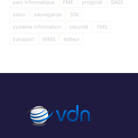
parc informatique
PME
progiciel
SAGE
salon
sauvegarde
SSII
système information
sécurité
TMS
transport
WMS
éditeur