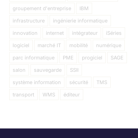
groupement d'entreprise
IBM
infrastructure
ingénierie informatique
innovation
internet
intégrateur
iSéries
logiciel
marché IT
mobilité
numérique
parc informatique
PME
progiciel
SAGE
salon
sauvegarde
SSII
système information
sécurité
TMS
transport
WMS
éditeur