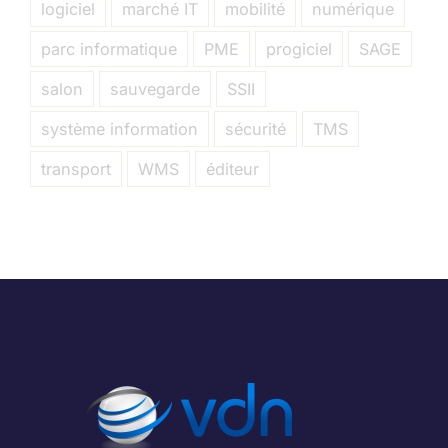
logiciel
marché IT
mobilité
numérique
parc informatique
PME
progiciel
SAGE
salon
sauvegarde
SSII
système information
sécurité
TMS
transport
WMS
éditeur